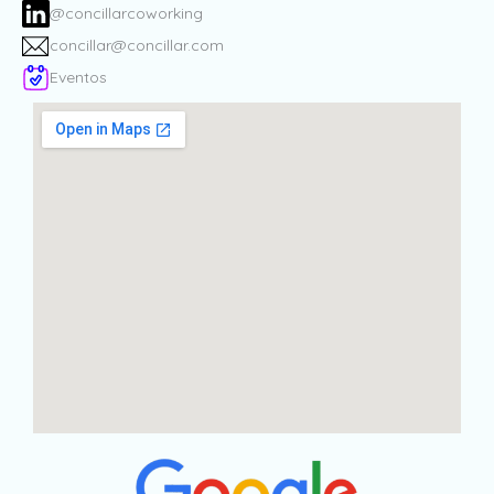
@concillarcoworking
concillar@concillar.com
Eventos