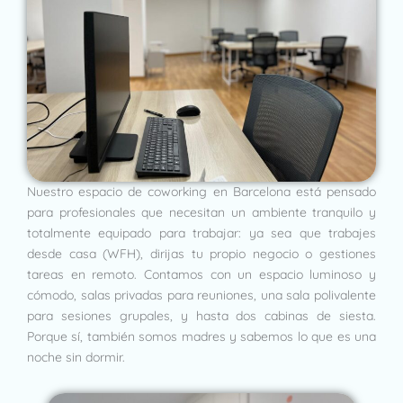
Nuestro espacio de coworking en Barcelona está pensado
para profesionales que necesitan un ambiente tranquilo y
totalmente equipado para trabajar: ya sea que trabajes
desde casa (WFH), dirijas tu propio negocio o gestiones
tareas en remoto. Contamos con un espacio luminoso y
cómodo, salas privadas para reuniones, una sala polivalente
para sesiones grupales, y hasta dos cabinas de siesta.
Porque sí, también somos madres y sabemos lo que es una
noche sin dormir.