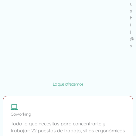
u
s
h
i
j
@
s
.
Lo que ofrecemos
Coworking
Todo lo que necesitas para concentrarte y
trabajar: 22 puestos de trabajo, sillas ergonómicas